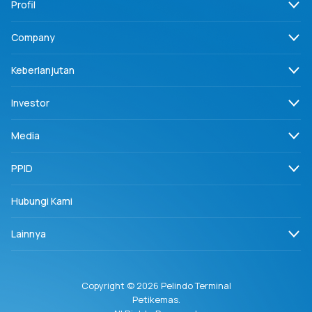
Profil
Company
Keberlanjutan
Investor
Media
PPID
Hubungi Kami
Lainnya
Copyright © 2026 Pelindo Terminal
Petikemas.