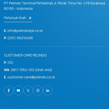
PT Pelindo Terminal Petikemas
Jl. Perak Timur No. 478
Surabaya
60165 - Indonesia
Petunjuk Arah
E.
info@pelindotpk.co.id
P.
(031) 99210456
CUSTOMER CARE PELINDO
P.
102
WA.
0811-1552-102 (chat only)
E.
customer.care@pelindo.co.id