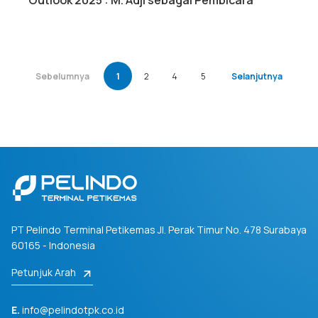
Outlook 2025 : M. Adji sebagai Pembicara
Sebelumnya
1
2
4
5
Selanjutnya
PT Pelindo Terminal Petikemas
Jl. Perak Timur No. 478
Surabaya
60165 - Indonesia
Petunjuk Arah
E.
info@pelindotpk.co.id